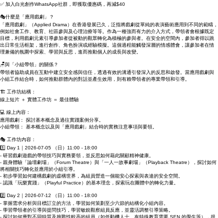
✅ 首次送《開戲劇小組新手指南：由零開始想清楚》前線實務電子原筆記
✅ 連同「青年工作共學：如何運用戲劇幫助青年發展」一同報名，即減$200
✅ 加入白光創作WhatsApp社群，即獲取優惠碼，再減$40
🎭什麼是「應用戲劇」？
「應用戲劇」（Applied Drama）在香港發展已久，泛指將戲劇從單純的表演藝術應用到不同的範疇，
例如社會工作、教育、社區參與及心理治療等等。作為一種強而有力的介入方式，帶領者會根據既定
目標，利用戲劇元素引導參加者從被動的觀眾轉化為積極的參與者。在安全的空間內，參加者得以跳
出日常生活框架，進行創作、角色扮演或經驗模擬。這個過程能觸發深層的情感體會，讓參加者在情
理兼備的氛圍中探索、學習與反思，進而推動個人的成長與改變。
🪑與「小組帶領」的關係？
帶領者協助成員在互動中建立安全感與信任，透過有效的溝通引發深入的反思和啟發。當應用戲劇與
小組工作結合時，如何推動群體內的對話並產生效用，則有賴帶領者的專業帶領和引導。
🏗️ 工作坊結構：
線上短片 ＋ 實體工作坊 ＝ 最佳體驗
💻 線上內容：
應用戲劇： 探討基本概念及過往實踐案例分享。
小組帶領： 基本概念以及與「應用戲劇」結合時的實務注意事項與要領。
🎭 工作坊內容：
1️⃣ Day 1｜2026-07-05 （日）11:00 - 18:00
- 研習戲劇遊戲的帶領技巧與實務要領，並反思如何藉此關顧精神健康。
- 親身體驗「論壇劇場」（Forum Theatre）與「一人一故事劇場」（Playback Theatre），探討如何
將相關技巧轉化並應用於小組引導。
- 初步學習如何建構戲劇的虛構世界，為組員營造一個能安心探索與表達的安全空間。
- 認識「玩樂實踐」（Playful Practice）的基本理念，探索玩在團體中的轉化力量。
2️⃣ Day 2｜2026-07-12 （日）11:00 - 18:00
- 掌握需求分析與目標訂立的方法，學習如何策劃至少六節的結構化小組內容。