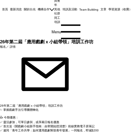
學生
與青
年
首頁
最新消息
關於白光
機構合作
其他
培訓及活動
文章
學習資源（收費）
Team Building
社群
同工
培訓
Menu
26年第二屆「應用戲劇 x 小組帶領」培訓工作坊
報名／ 詳情
26年第二屆「應用戲劇 x 小組帶領」培訓工作坊
✨ 掌握戲劇手法引導團體轉化
👍 今期優惠：
✅ 靈活參加，可單日參與，或享兩日報名優惠