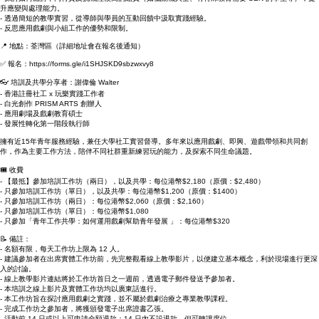
- 學習帶領者的引導與提問技巧，學習敏銳觀察組員反應，並靈活調整引導策略。
- 探討如何應對不同特質及挑戰性較高的組員（如低動機人士、有特殊教育需要 SEN 的學生等），提
升應變與處理能力。
- 透過簡短的教學實習，從導師與學員的互動回饋中汲取實踐經驗。
- 反思應用戲劇與小組工作的優勢和限制。
📍 地點：荃灣區（詳細地址會在報名後通知）
✅ 報名：
https://forms.gle/i1SHJSKD9sbzwxvy8
👓 培訓及共學分享者：謝偉倫 Walter
- 香港註冊社工 x 玩樂實踐工作者
- 白光創作 PRISM ARTS 創辦人
- 應用劇場及戲劇教育碩士
- 發展性轉化第一階段執行師
擁有近15年青年服務經驗，兼任大學社工實習督導。多年來以應用戲劇、即興、遊戲帶領和共同創
作，作為主要工作方法，陪伴不同社群重新練習玩的能力，及探索不同生命議題。
🎟️ 收費
- 【最抵】參加培訓工作坊（兩日），以及共學：每位港幣$2,180（原價：$2,480）
- 只參加培訓工作坊（單日），以及共學：每位港幣$1,200（原價：$1400）
- 只參加培訓工作坊（兩日）：每位港幣$2,060（原價：$2,160）
- 只參加培訓工作坊（單日）：每位港幣$1,080
- 只參加「青年工作共學：如何運用戲劇幫助青年發展 」：每位港幣$320
📝 備註：
- 名額有限，每天工作坊上限為 12 人。
- 建議參加者在出席實體工作坊前，先完整觀看線上教學影片，以便建立基本概念，利於現場進行更深
入的討論。
- 線上教學影片連結將於工作坊首日之一週前，透過電子郵件發送予參加者。
- 本培訓之線上影片及實體工作坊均以廣東話進行。
- 本工作坊旨在探討應用戲劇之實踐，並不屬於戲劇治療之專業教學課程。