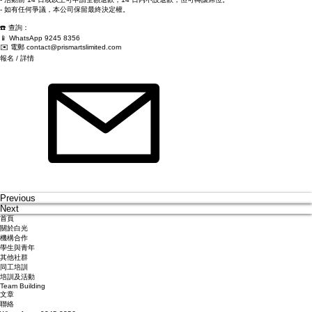
- 完成工作坊之參加者，將獲頒發電子出席證書乙張。
- 活動前 14 日或以上可申請全額退款；14 日內不設退款，但可轉讓席位。
- 如有任何爭議，本公司保留最終決定權。
☎️ 查詢：
📱 WhatsApp 9245 8356
✉️ 電郵
contact@prismartslimited.com
報名 / 詳情
Previous
Next
首頁
關於白光
機構合作
學生與青年
其他社群
同工培訓
培訓及活動
​Team Building